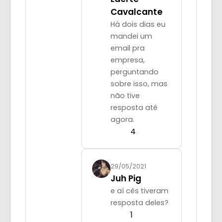
Cavalcante
Há dois dias eu
mandei um
email pra
empresa,
perguntando
sobre isso, mas
não tive
resposta até
agora.
4
29/05/2021
Juh Pig
e aí cês tiveram
resposta deles?
1