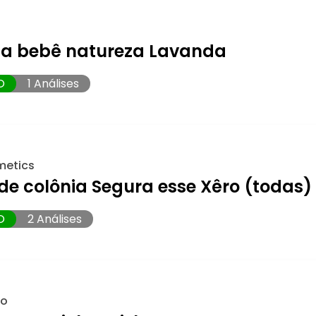
ia bebê natureza Lavanda
O
1 Análises
metics
de colônia Segura esse Xêro (todas)
O
2 Análises
io