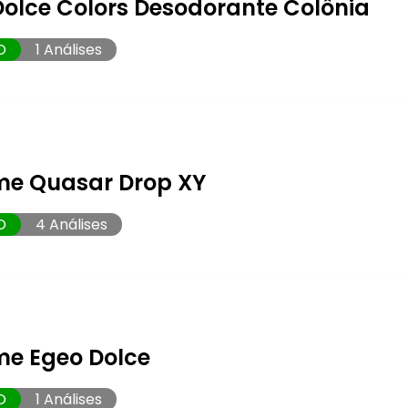
Dolce Colors Desodorante Colônia
O
1 Análises
me Quasar Drop XY
O
4 Análises
me Egeo Dolce
O
1 Análises