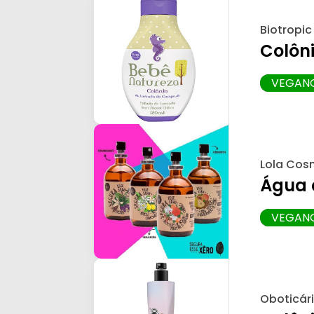
Biotropic
Colôn
VEGAN
Lola Cos
Água 
VEGAN
Oboticár