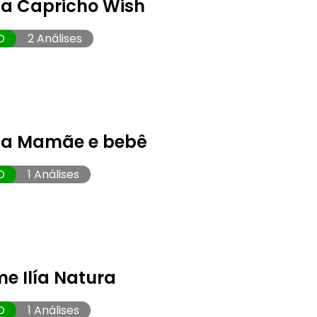
ia Capricho Wish
O
2 Análises
ia Mamãe e bebê
O
1 Análises
e Ilía Natura
O
1 Análises