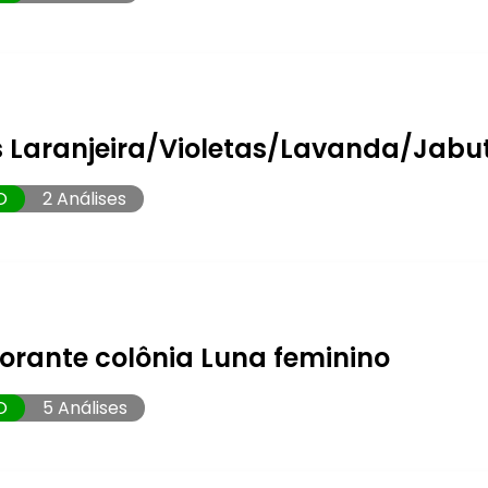
 Laranjeira/Violetas/Lavanda/Jabu
O
2 Análises
orante colônia Luna feminino
O
5 Análises