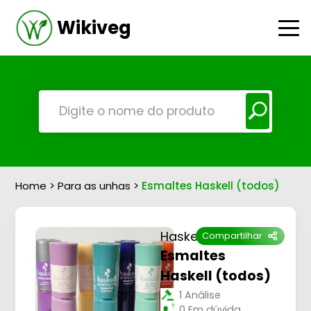
Wikiveg
Home
>
Para as unhas
>
Esmaltes Haskell (todos)
Haskell
Compartilhar
Esmaltes
Haskell (todos)
1 Análise
0 Em dúvida