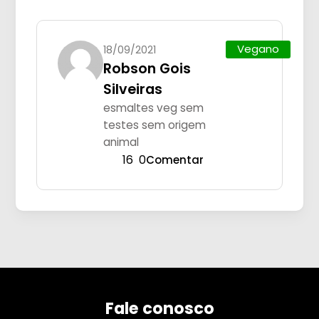
Vegano
18/09/2021
Robson Gois
Silveiras
esmaltes veg sem
testes sem origem
animal
16
0
Comentar
Fale conosco