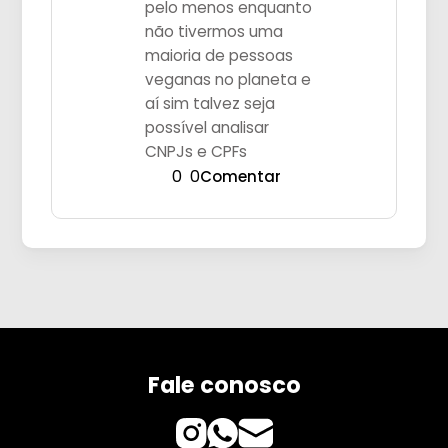
pelo menos enquanto
não tivermos uma
maioria de pessoas
veganas no planeta e
aí sim talvez seja
possível analisar
CNPJs e CPFs
0
0
Comentar
Fale conosco