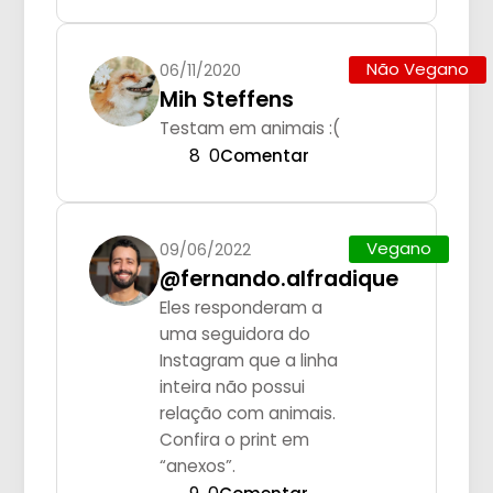
Não Vegano
06/11/2020
Mih Steffens
Testam em animais :(
8
0
Comentar
Vegano
09/06/2022
@fernando.alfradique
Eles responderam a
uma seguidora do
Instagram que a linha
inteira não possui
relação com animais.
Confira o print em
“anexos”.