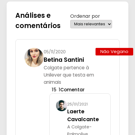
Análises e
Ordenar por
comentários
Não Vegano
05/11/2020
Betina Santini
Colgate pertence à
Unilever que testa em
animais
15
1
Comentar
25/01/2021
Laerte
Cavalcante
A Colgate-
Palmolive,