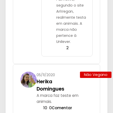
segundo o site
AriVegan,
realmente testa
em animais. A
marca não
pertence à
Unilever.
2
Não Vegano
05/11/2020
Herika
Domingues
A marca faz teste em
animais.
10
0
Comentar