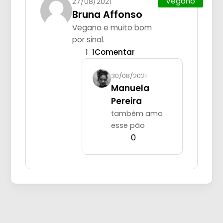
Vegano
27/08/2021
Bruna Affonso
Vegano e muito bom
por sinal.
1
1
Comentar
30/08/2021
Manuela
Pereira
também amo
esse pão
0