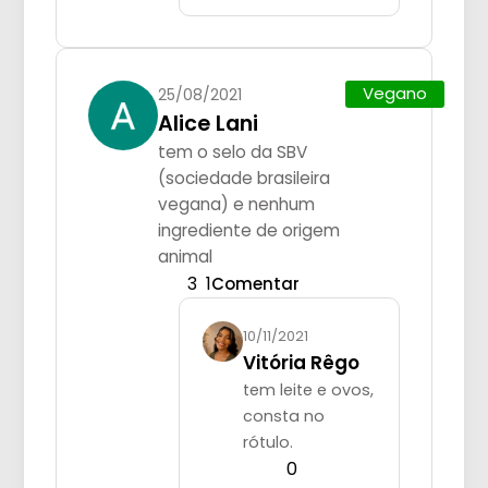
Vegano
25/08/2021
Alice Lani
tem o selo da SBV
(sociedade brasileira
vegana) e nenhum
ingrediente de origem
animal
3
1
Comentar
10/11/2021
Vitória Rêgo
tem leite e ovos,
consta no
rótulo.
0