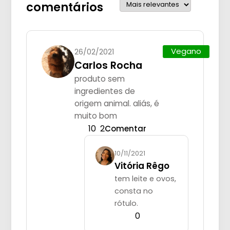
comentários
Vegano
26/02/2021
Carlos Rocha
produto sem
ingredientes de
origem animal. aliás, é
muito bom
10
2
Comentar
10/11/2021
Vitória Rêgo
tem leite e ovos,
consta no
rótulo.
0