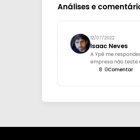
Análises e comentári
12/07/2022
Isaac Neves
A Ypê me respondeu
empresa não teste e
8
0
Comentar