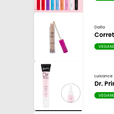
Dalla
Corret
VEGAN
Luisance
Dr. P
VEGAN