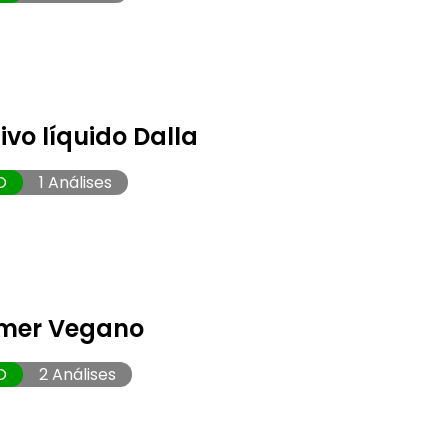
ivo líquido Dalla
O
1 Análises
rimer Vegano
O
2 Análises