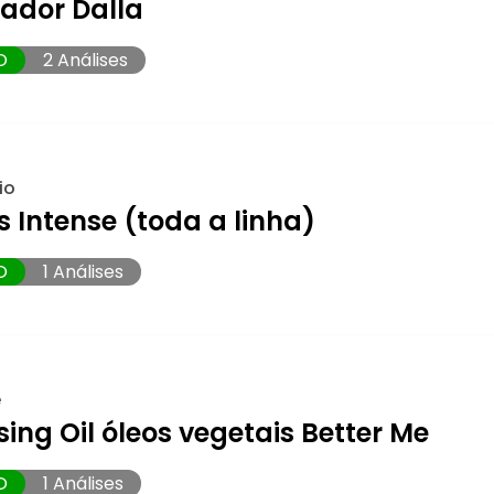
nador Dalla
O
2 Análises
io
 Intense (toda a linha)
O
1 Análises
e
ing Oil óleos vegetais Better Me
O
1 Análises