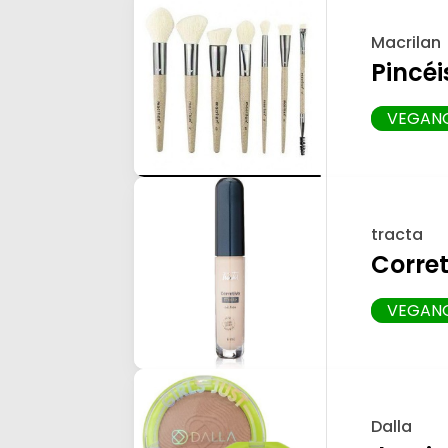
Macrilan
Pincéi
VEGAN
tracta
Corret
VEGAN
Dalla