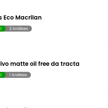
s Eco Macrilan
O
2 Análises
ivo matte oil free da tracta
O
1 Análises