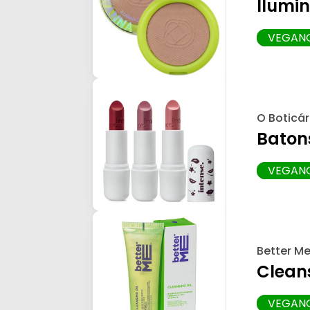
Ilumi
VEGAN
O Boticár
Batons
VEGAN
Better M
Cleans
VEGAN