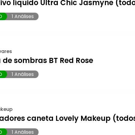
ivo líquido Ultra Chic Jasmyne (tod
O
1 Análises
vares
a de sombras BT Red Rose
O
1 Análises
akeup
eadores caneta Lovely Makeup (todo
O
1 Análises