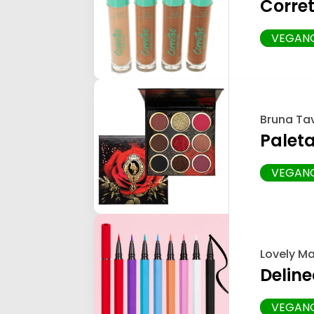
Corret
VEGAN
Bruna Ta
Palet
VEGAN
Lovely M
Delin
VEGAN