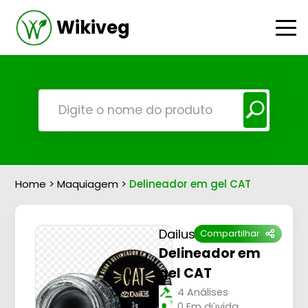
Wikiveg
Home
>
Maquiagem
>
Delineador em gel CAT
Dailus
Compartilhar
Delineador em
gel CAT
4 Análises
0 Em dúvida