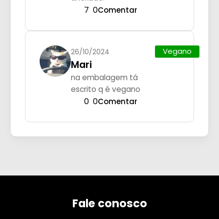
7
0
Comentar
Vegano
26/10/2024
Mari
na embalagem tá
escrito q é vegano
0
0
Comentar
Fale conosco