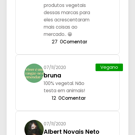
produtos vegetais
dessas marcas para
eles acrescentaram
mais coisas ao
mercado.. 😁
27
0
Comentar
Vegano
07/11/2020
bruna
100% vegetal. Não
testa em animais!
12
0
Comentar
07/11/2020
Albert Novais Neto