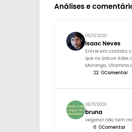
Análises e comentári
05/11/2020
Isaac Neves
Entrei em contato 
que os únicos Ades 
Morango, Vitamina 
22
0
Comentar
06/11/2020
bruna
vegano! não tem ma
6
0
Comentar