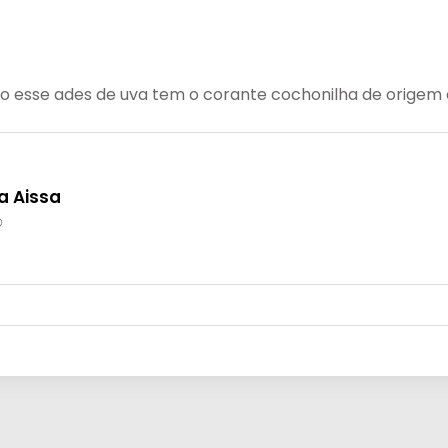
 esse ades de uva tem o corante cochonilha de origem an
a Aissa
️