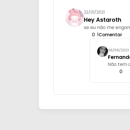
22/01/2021
Hey Astaroth
se eu não me engano
0
1
Comentar
06/06/2021
Fernand
Não tem☺
0