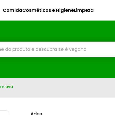
Comida
Cosméticos e Higiene
Limpeza
om uva
Ades