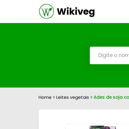
Wikiveg
Home
>
Leites vegetais
>
Ades de soja c