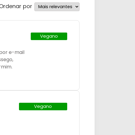
Ordenar por
Vegano
por e-mail
ssego,
rmim.
Vegano