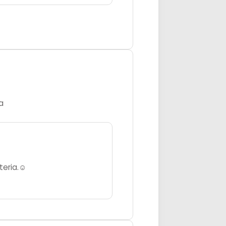
a
eria.☺️