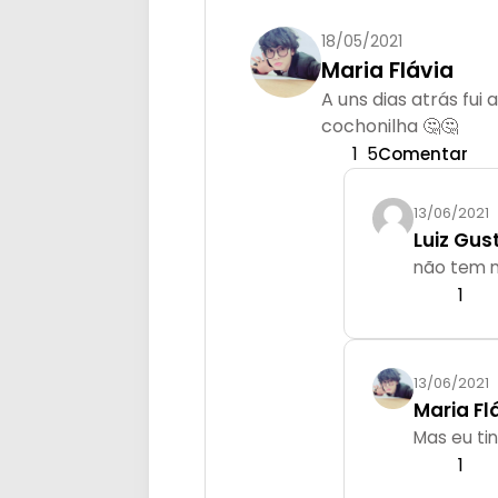
18/05/2021
Maria Flávia
A uns dias atrás fu
cochonilha 🤔🤔
1
5
Comentar
13/06/2021
Luiz Gus
não tem 
1
13/06/2021
Maria Fl
Mas eu ti
1