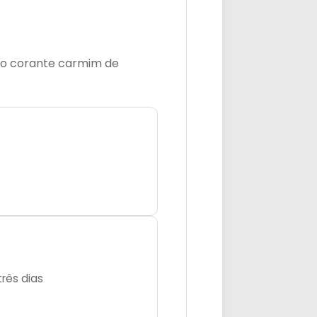
o o corante carmim de
rês dias