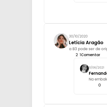
30/10/2020
Letícia Aragão
a B3 pode ser de o
2
1
Comentar
11/06/2021
Fernand
Na embala
0