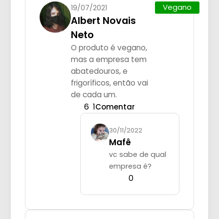
Vegano
19/07/2021
Albert Novais
Neto
O produto é vegano,
mas a empresa tem
abatedouros, e
frigoríficos, então vai
de cada um.
6
1
Comentar
30/11/2022
Mafê
vc sabe de qual
empresa é?
0