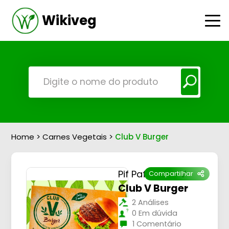
Wikiveg
Home
>
Carnes Vegetais
>
Club V Burger
Pif Paf - Club V
Compartilhar
Club V Burger
2 Análises
0 Em dúvida
1 Comentário